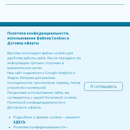
Политика конфиденциальности,
использование файлов Cookies и
in Russia
Договор оферты
Biprotax Russia
Biprotax использует файлы cookies для
удобства работы сайта. Мы не передаем эту
Siberian Technologies
Biprotax, LLC
информацию третьим сторонам в
BIPROTAX GROUP ©2025
аналитических целях.
Наш сайт подключен к Google Analytics и
Яндекс.Метрике для анализа
in Georgia
in Portugal
посещаемости, просмотров страниц, типов
Я соглашаюсь
устройств и конверсий.
Biprotax Georgia
Green Tall
Продолжая использование сайта, вы
соглашаетесь с нашей Политикой cookies,
Политикой конфиденциальности и
Договором оферты.
Подробнее о файлах cookies – нажмите
ЗДЕСЬ
Политика конфиденциальности
Договор оферты
Политика cookies
Политика конфиденциальности –