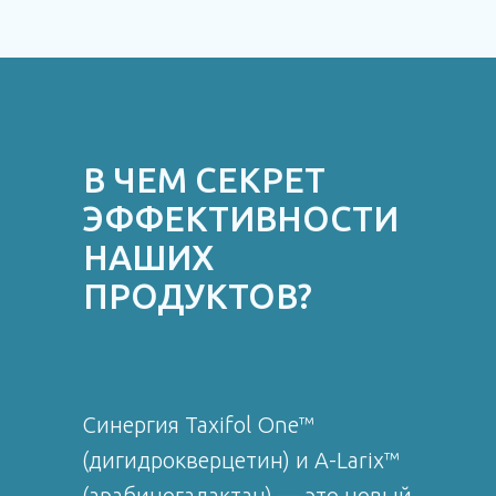
В ЧЕМ СЕКРЕТ
ЭФФЕКТИВНОСТИ
НАШИХ
ПРОДУКТОВ?
Синергия Taxifol One™
(дигидрокверцетин) и A-Larix™
(арабиногалактан) — это новый