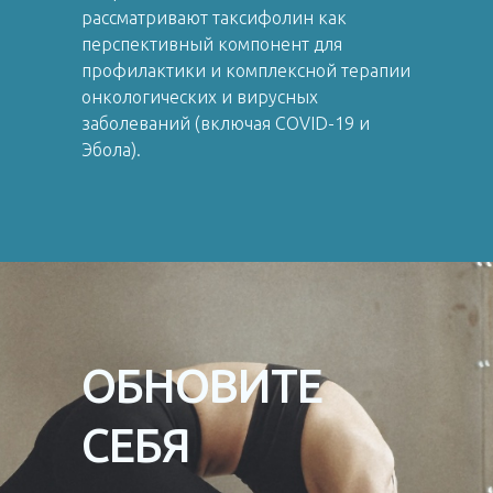
рассматривают таксифолин как
перспективный компонент для
профилактики и комплексной терапии
онкологических и вирусных
заболеваний (включая COVID-19 и
Эбола).
ОБНОВИТЕ
СЕБЯ