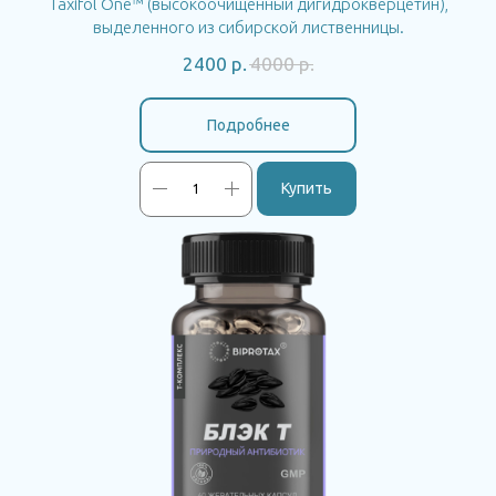
Taxifol One™ (высокоочищенный дигидрокверцетин),
выделенного из сибирской лиственницы.
2400
р.
4000
р.
Подробнее
Купить