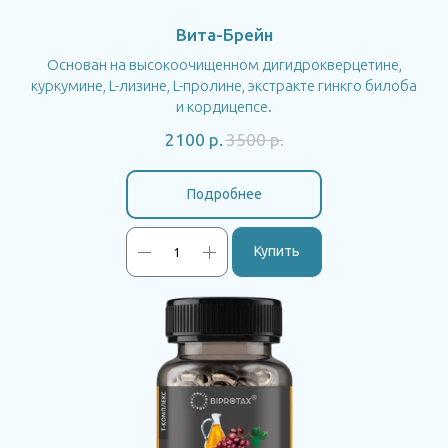
Вита-Брейн
Основан на высокоочищенном дигидрокверцетине,
куркумине, L-лизине, L-пролине, экстракте гинкго билоба
и кордицепсе.
2100
р.
3500
р.
Подробнее
Купить