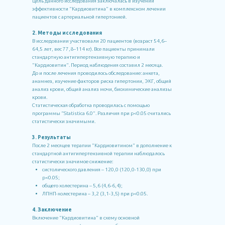
Цель данного исследования заключалась в изучении
эффективности "Кардиовитина" в комплексном лечении
пациентов с артериальной гипертонией.
2. Методы исследования
В исследовании участвовали 20 пациентов (возраст 54,6–
64,5 лет, вес 77,8–114 кг). Все пациенты принимали
стандартную антигипертензивную терапию и
"Кардиовитин". Период наблюдения составил 2 месяца.
До и после лечения проводилось обследование: анкета,
анамнез, изучение факторов риска гипертонии, ЭКГ, общий
анализ крови, общий анализ мочи, биохимические анализы
крови.
Статистическая обработка проводилась с помощью
программы “Statistica 6.0”. Различия при p<0.05 считались
статистически значимыми.
3. Результаты
После 2 месяцев терапии "Кардиовитином" в дополнение к
стандартной антигипертензивной терапии наблюдалось
статистически значимое снижение:
систолического давления – 120,0 (120,0-130,0) при
p<0.05;
общего холестерина – 5,6 (4,6-6,4);
ЛПНП-холестерина – 3,2 (3,1-3,5) при p<0.05.
4. Заключение
Включение "Кардиовитина" в схему основной