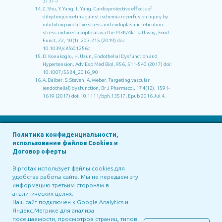
3737-7
Z. Shu, Y. Yang, L. Yang, Cardioprotective effects of
dihydroquercetin against ischemia reperfusion injury by
inhibiting oxidative stress and endoplasmic reticulum
stress-induced apoptosis via the PI3K/Akt pathway, Food
Funct, 22, 10(1), 203-215 (2019) doi:
10.1039/c8fo01256c
D. Konukoglu, H. Uzun, Endothelial Dysfunction and
Hypertension, Adv Exp Med Biol, 956, 511-540 (2017) doi:
10.1007/5584_2016_90
A. Daiber, S. Steven, A. Weber, Targeting vascular
(endothelial) dysfunction, Br J Pharmacol, 174(12), 1591-
1619 (2017) doi: 10.1111/bph.13517. Epub 2016 Jul 4.
Политика конфиденциальности,
использование файлов Cookies и
in Russia
Договор оферты
Biprotax Russia
Biprotax использует файлы cookies для
удобства работы сайта. Мы не передаем эту
Siberian Technologies
Biprotax, LLC
информацию третьим сторонам в
BIPROTAX GROUP ©2025
аналитических целях.
Наш сайт подключен к Google Analytics и
Яндекс.Метрике для анализа
in Georgia
in Portugal
посещаемости, просмотров страниц, типов