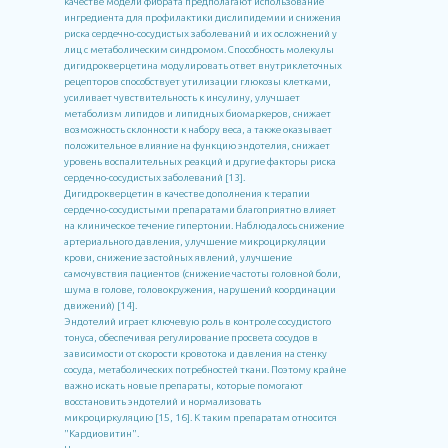
качестве модели фибрата предполагают использование
ингредиента для профилактики дислипидемии и снижения
риска сердечно-сосудистых заболеваний и их осложнений у
лиц с метаболическим синдромом. Способность молекулы
дигидрокверцетина модулировать ответ внутриклеточных
рецепторов способствует утилизации глюкозы клетками,
усиливает чувствительность к инсулину, улучшает
метаболизм липидов и липидных биомаркеров, снижает
возможность склонности к набору веса, а также оказывает
положительное влияние на функцию эндотелия, снижает
уровень воспалительных реакций и другие факторы риска
сердечно-сосудистых заболеваний [13].
Дигидрокверцетин в качестве дополнения к терапии
сердечно-сосудистыми препаратами благоприятно влияет
на клиническое течение гипертонии. Наблюдалось снижение
артериального давления, улучшение микроциркуляции
крови, снижение застойных явлений, улучшение
самочувствия пациентов (снижение частоты головной боли,
шума в голове, головокружения, нарушений координации
движений) [14].
Эндотелий играет ключевую роль в контроле сосудистого
тонуса, обеспечивая регулирование просвета сосудов в
зависимости от скорости кровотока и давления на стенку
сосуда, метаболических потребностей ткани. Поэтому крайне
важно искать новые препараты, которые помогают
восстановить эндотелий и нормализовать
микроциркуляцию [15, 16]. К таким препаратам относится
"Кардиовитин".