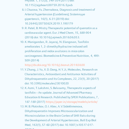
Physiol. 1, 312(3), 349-354 (2017) doi:
10.1152/ajpheart.00759.2016. Epub
I. Chazova, Yu. Zhernakova, Diagnosis and treatment of
Arterial hypertension [Guidelines]. Sistemnyye
gipertenzii, 16(1), 6-31 (2019) doi:
10.26442/2075082X.2019.1.190179
R. Patel, B. Mistry Therapeutic potential of quercetin as a
cardiovascular agent. Eur J Med Chem, 15, 889-904
(2018) doi: 10.1016/j.ejmech.2018.06.053.
K. Manigandan, R. Jayaraj, N. Elangovan, Taxifolin
ameliorates 1, 2- dimethylhydrazine induced cell
proliferation and redox avulsions in mice colon
carcinogenesi. Biomedicine & Preventive Nutrition, 4, 499-
509 (2014)
http://dx.doi.org/10.1016/j.bionut.2014.08.00
Y. Zhang, J. Yu, X. D. Dong, H. Y. Ji, Molecules, Research on
Characteristics, Antioxidant and Antitumor Activities of
Dihydroquercetin and Its Complexes, 22, 23(1), 20 (2017)
doi: 10.3390/molecules23010020
K. Asmi, T. Lakshmi, S. Balusamy, Therapeutic aspects of
taxifolin – An update. Journal of Advanced Pharmacy
Education & Research. Published by SPER Publications, 7,
187-189 (2017)
https://japer.in/storage/models/article/
M. B. Plotnikov, O. I. Aliev, A. V. Sidekhmenova,
Dihydroquercetin Improves Microvascularization and
Microcirculation in the Brain Cortex of SHR Rats during
the Development of Arterial Hypertension, Bull Exp Biol
Med, 163(1), 57-60 (2017) doi: 10.1007/s10517-017-