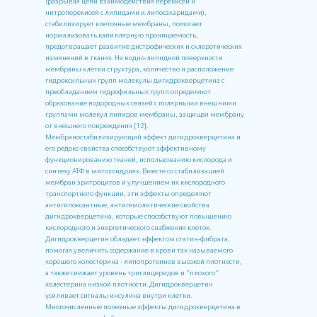
(разрывая цепи взаимодействия перекисей и
нитроперекисей с липидами и липосахаридами),
стабилизирует клеточные мембраны, помогает
нормализовать капиллярную проницаемость,
предотвращает развитие дистрофических и склеротических
изменений в тканях. На водно-липидной поверхности
мембраны клетки структура, количество и расположение
гидроксильных групп молекулы дигидрокверцетина с
преобладанием гидрофильных групп определяют
образование водородных связей с полярными внешними
группами молекул липидов мембраны, защищая мембрану
от внешнего повреждения [12].
Мембраностабилизирующий эффект дигидрокверцетина и
его редокс-свойства способствуют эффективному
функционированию тканей, использованию кислорода и
синтезу АТФ в митохондриях. Вместе со стабилизацией
мембран эритроцитов и улучшением их кислородного
транспортного функции, эти эффекты определяют
антигипоксантные, антигемолитические свойства
дигидрокверцетина, которые способствуют повышению
кислородного и энергетического снабжения клеток.
Дигидрокверцетин обладает эффектом статин-фибрата,
помогая увеличить содержание в крови так называемого
хорошего холестерина - липопротеинов высокой плотности,
а также снижает уровень триглицеридов и "плохого"
холестерина низкой плотности. Дигидрокверцетин
усиливает сигналы инсулина внутри клетки.
Многочисленные полезные эффекты дигидрокверцетина в