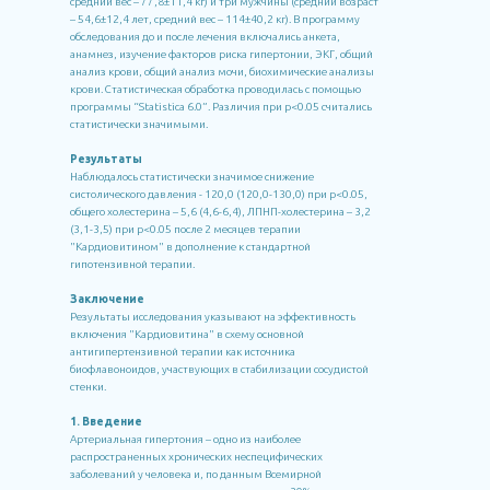
средний вес – 77,8±11,4 кг) и три мужчины (средний возраст
– 54,6±12,4 лет, средний вес – 114±40,2 кг). В программу
обследования до и после лечения включались анкета,
анамнез, изучение факторов риска гипертонии, ЭКГ, общий
анализ крови, общий анализ мочи, биохимические анализы
крови. Статистическая обработка проводилась с помощью
программы “Statistica 6.0”. Различия при p<0.05 считались
статистически значимыми.
Результаты
Наблюдалось статистически значимое снижение
систолического давления - 120,0 (120,0-130,0) при p<0.05,
общего холестерина – 5,6 (4,6-6,4), ЛПНП-холестерина – 3,2
(3,1-3,5) при p<0.05 после 2 месяцев терапии
"Кардиовитином" в дополнение к стандартной
гипотензивной терапии.
Заключение
Результаты исследования указывают на эффективность
включения "Кардиовитина" в схему основной
антигипертензивной терапии как источника
биофлавоноидов, участвующих в стабилизации сосудистой
стенки.
1. Введение
Артериальная гипертония – одно из наиболее
распространенных хронических неспецифических
заболеваний у человека и, по данным Всемирной