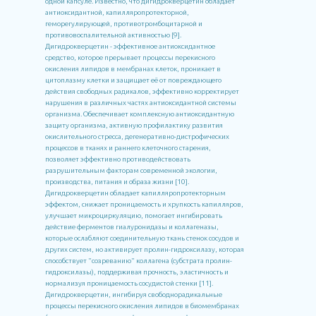
одной капсуле. Известно, что дигидрокверцетин обладает
антиоксидантной, капилляропротекторной,
геморегулирующей, противотромбоцитарной и
противовоспалительной активностью [9].
Дигидрокверцетин - эффективное антиоксидантное
средство, которое прерывает процессы перекисного
окисления липидов в мембранах клеток, проникает в
цитоплазму клетки и защищает её от повреждающего
действия свободных радикалов, эффективно корректирует
нарушения в различных частях антиоксидантной системы
организма. Обеспечивает комплексную антиоксидантную
защиту организма, активную профилактику развития
окислительного стресса, дегенеративно-дистрофических
процессов в тканях и раннего клеточного старения,
позволяет эффективно противодействовать
разрушительным факторам современной экологии,
производства, питания и образа жизни [10].
Дигидрокверцетин обладает капилляропротекторным
эффектом, снижает проницаемость и хрупкость капилляров,
улучшает микроциркуляцию, помогает ингибировать
действие ферментов гиалуронидазы и коллагеназы,
которые ослабляют соединительную ткань стенок сосудов и
других систем, но активирует пролин-гидроксилазу, которая
способствует "созреванию" коллагена (субстрата пролин-
гидроксилазы), поддерживая прочность, эластичность и
нормализуя проницаемость сосудистой стенки [11].
Дигидрокверцетин, ингибируя свободнорадикальные
процессы перекисного окисления липидов в биомембранах