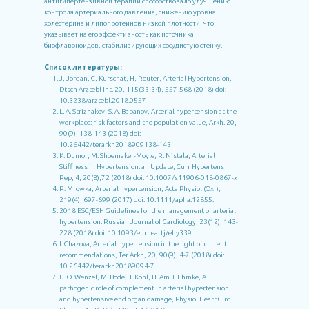
антигипертензивной терапии способствовало улучшению
контроля артериального давления, снижению уровня
холестерина и липопротеинов низкой плотности, что
указывает на его эффективность как источника
биофлавоноидов, стабилизирующих сосудистую стенку.
Список литературы:
J, Jordan, C, Kurschat, H, Reuter, Arterial Hypertension,
Dtsch Arztebl Int. 20, 115(33-34), 557-568 (2018) doi:
10.3238/arztebl.2018.0557
L. A. Strizhakov, S. A. Babanov, Arterial hypertension at the
workplace: risk factors and the population value, Arkh. 20,
90(9), 138-143 (2018) doi:
10.26442/terarkh2018909138-143
K. Dumor, M. Shoemaker-Moyle, R. Nistala, Arterial
Stiffness in Hypertension: an Update, Curr Hypertens
Rep, 4, 20(8),72 (2018) doi: 10.1007/s11906-018-0867-x
R. Mrowka, Arterial hypertension, Acta Physiol (Oxf),
219(4), 697-699 (2017) doi: 10.1111/apha.12855.
2018 ESC/ESH Guidelines for the management of arterial
hypertension. Russian Journal of Cardiology, 23(12), 143-
228 (2018) doi: 10.1093/eurheartj/ehy339
I. Chazova, Arterial hypertension in the light of current
recommendations, Ter Arkh, 20, 90(9), 4-7 (2018) doi:
10.26442/terarkh20189094-7
U. O. Wenzel, M. Bode, J. Köhl, H. Am J. Ehmke, A
pathogenic role of complement in arterial hypertension
and hypertensive end organ damage, Physiol Heart Circ