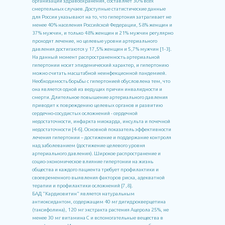
организации здравоохранения, составляет 30% всех
смертельных случаев. Доступные статистические данные
для России указывают на то, что гипертония затрагивает не
менее 40% населения Российской Федерации, 58% женщин и
37% мужчин, и только 48% женщин и 21% мужчин регулярно
проходят лечение, но целевые уровни артериального
давления достигаются у 17,5% женщин и 5,7% мужчин [1-3].
На данный момент распространенность артериальной
гипертонии носит эпидемический характер, и гипертонию
можно считать масштабной неинфекционной пандемией.
Необходимость борьбы с гипертонией обусловлена тем, что
она является одной из ведущих причин инвалидности и
смерти. Длительное повышение артериального давления
приводит к повреждению целевых органов и развитию
сердечно-сосудистых осложнений - сердечной
недостаточности, инфаркта миокарда, инсульта и почечной
недостаточности [4-6]. Основной показатель эффективности
лечения гипертонии – достижение и поддержание контроля
над заболеванием (достижение целевого уровня
артериального давления). Широкое распространение и
социо-экономическое влияние гипертонии на жизнь
общества и каждого пациента требует профилактики и
своевременного выявления факторов риска, адекватной
терапии и профилактики осложнений [7,8].
БАД "Кардиовитин" является натуральным
антиоксидантом, содержащим 40 мг дигидрокверцетина
(таксифолина), 120 мг экстракта растения Ацерола 25%, не
менее 30 мг витамина C и вспомогательные вещества в