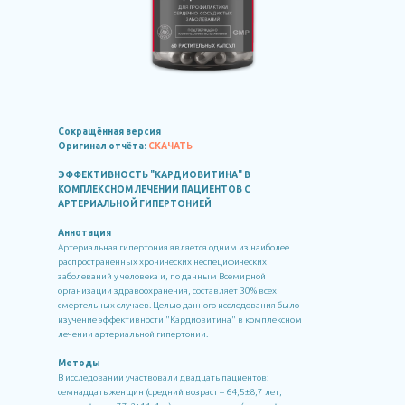
Сокращённая версия
Оригинал отчёта:
СКАЧАТЬ
ЭФФЕКТИВНОСТЬ "КАРДИОВИТИНА" В
КОМПЛЕКСНОМ ЛЕЧЕНИИ ПАЦИЕНТОВ С
АРТЕРИАЛЬНОЙ ГИПЕРТОНИЕЙ
Аннотация
Артериальная гипертония является одним из наиболее
распространенных хронических неспецифических
заболеваний у человека и, по данным Всемирной
организации здравоохранения, составляет 30% всех
смертельных случаев. Целью данного исследования было
изучение эффективности "Кардиовитина" в комплексном
лечении артериальной гипертонии.
Методы
В исследовании участвовали двадцать пациентов:
семнадцать женщин (средний возраст – 64,5±8,7 лет,