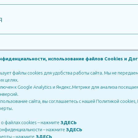
я
нфиденциальности, использование файлов Cookies и До
льзует файлы cookies для удобства работы сайта. Мы не переда
их целях.
ia
in Georgia
лючен к Google Analytics и Яндекс.Метрике для анализа посещае
Russia
Biprotax Georgia
онверсий.
ользование сайта, вы соглашаетесь с нашей Политикой cookies
Technologies
ферты.
о файлах cookies – нажмите
ЗДЕСЬ
конфиденциальности – нажмите
ЗДЕСЬ
ор оферты
ферты – нажмите
ЗДЕСЬ