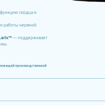
функцию сердца и
ю работы нервной
Larix™
— поддерживает
емы.
длежащей производственной