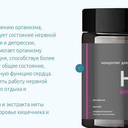
лению организма,
ует состояние нервной
 и депрессии,
могает организму
ня, способствуя более
т общее состояние,
ную функцию сердца.
ить работу нервной
го отдыха и
 и экстракта мяты
доровье кишечника и