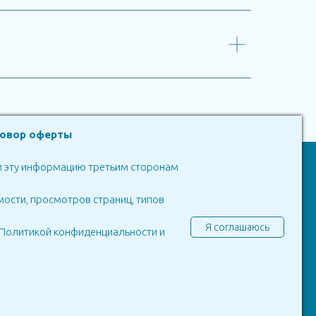
говор оферты
ем эту информацию третьим сторонам
in Portugal
мости, просмотров страниц, типов
Green Tall
Я соглашаюсь
, Политикой конфиденциальности и