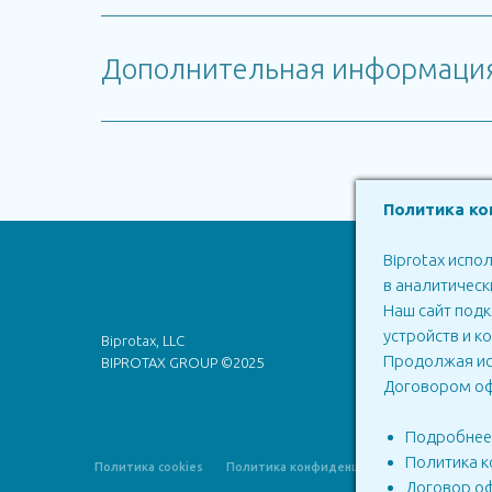
Дополнительная информаци
Политика ко
Biprotax испо
в аналитическ
in Russ
Наш сайт подк
Biprotax 
устройств и к
Biprotax, LLC
Продолжая исп
BIPROTAX GROUP ©2025
Siberian 
Договором о
Подробнее 
Политика 
Политика cookies
Политика конфиденциальности
Догов
Договор о